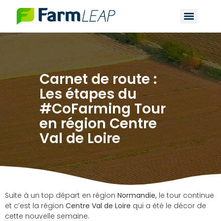
Carnet de route :
Les étapes du
#CoFarming Tour
en région Centre
Val de Loire
Suite à un top départ en région
Normandie,
le tour continue
et c’est la région
Centre Val de Loire
qui a été le décor de
cette nouvelle semaine.