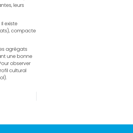
antes, leurs
Il existe
égats), compacte
es agrégats
tant une bonne
 Pour observer
ofil cultural
l).