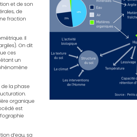
tion et de son
érales, de
ne fraction
étrique. Il
rgiles). On dit
que ces
 étant un
ce phénomène
% de la phase
ructuration.
tière organique
rocédé est
infographie
ntion d’eau, sa