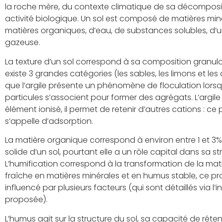
la roche mère, du contexte climatique de sa décomposi
activité biologique. Un sol est composé de matières min
matières organiques, d’eau, de substances solubles, d’u
gazeuse.
La texture d’un sol correspond à sa composition granulom
existe 3 grandes catégories (les sables, les limons et les a
que l’argile présente un phénomène de floculation lors
particules s’associent pour former des agrégats. L’argile
élément ionisé, il permet de retenir d’autres cations : 
s’appelle d’adsorption.
La matière organique correspond à environ entre 1 et 3
solide d’un sol, pourtant elle a un rôle capital dans sa st
L’humification correspond à la transformation de la ma
fraîche en matières minérales et en humus stable, ce p
influencé par plusieurs facteurs (qui sont détaillés via l’
proposée).
L’humus agit sur la structure du sol, sa capacité de réte